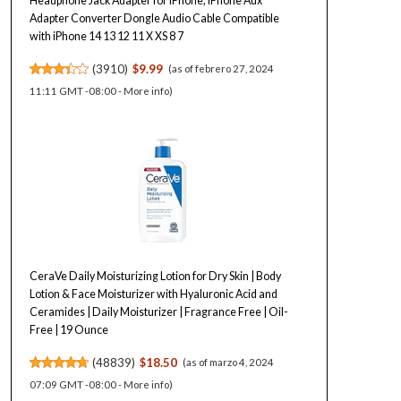
Headphone Jack Adapter for iPhone, iPhone Aux
Adapter Converter Dongle Audio Cable Compatible
with iPhone 14 13 12 11 X XS 8 7
(
3910
)
$9.99
(as of febrero 27, 2024
11:11 GMT -08:00 -
More info
)
CeraVe Daily Moisturizing Lotion for Dry Skin | Body
Lotion & Face Moisturizer with Hyaluronic Acid and
Ceramides | Daily Moisturizer | Fragrance Free | Oil-
Free | 19 Ounce
(
48839
)
$18.50
(as of marzo 4, 2024
07:09 GMT -08:00 -
More info
)