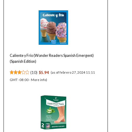
Caliente y Frío (Wonder Readers Spanish Emergent)
(Spanish Edition)
(
10
)
$5.94
(as of febrero 27, 2024 11:11
GMT -08:00 -
More info
)