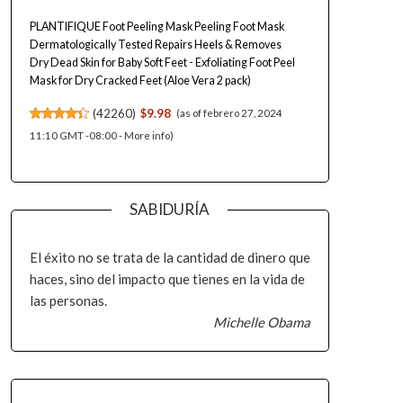
PLANTIFIQUE Foot Peeling Mask Peeling Foot Mask
Dermatologically Tested Repairs Heels & Removes
Dry Dead Skin for Baby Soft Feet - Exfoliating Foot Peel
Mask for Dry Cracked Feet (Aloe Vera 2 pack)
(
42260
)
$9.98
(as of febrero 27, 2024
11:10 GMT -08:00 -
More info
)
SABIDURÍA
El éxito no se trata de la cantidad de dinero que
haces, sino del impacto que tienes en la vida de
las personas.
Michelle Obama