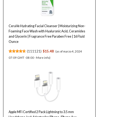
CeraVe Hydrating Facial Cleanser | Moisturizing Non-
Foaming Face Wash with Hyaluronic Acid, Ceramides
and Glycerin | Fragrance Free Paraben Free | 16 Fluid
Ounce
(
111121
)
$15.48
(as of marzo 4, 2024
07:09 GMT -08:00 -
More info
)
Apple MFi Certified 2 Pack Lightning to 3.5 mm