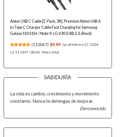
Anker USB C Cable [2-Pack, 3ft], Premium Nylon USB A
to Type C Charger Cable Fast Charging for Samsung
Galaxy S10 S10+ / Note 9, LG V30 (USB 2.0, Black)
(
110067
)
$9.99
(as of febrero 27, 2024
11:11 GMT -08:00 -
More info
)
SABIDURÍA
La vida es cambio, crecimiento y movimiento
constante. Nunca te detengas de mejorar.
Desconocido