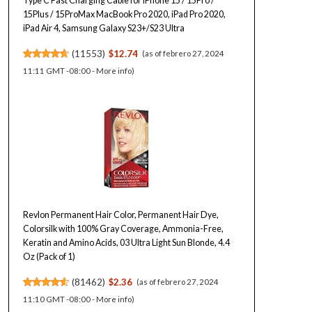
Type C Fast Charging Cable for iPhone 15 / 15Pro /
15Plus / 15ProMax MacBook Pro 2020, iPad Pro 2020,
iPad Air 4, Samsung Galaxy S23+/S23 Ultra
(
11553
)
$12.74
(as of febrero 27, 2024
11:11 GMT -08:00 -
More info
)
Revlon Permanent Hair Color, Permanent Hair Dye,
Colorsilk with 100% Gray Coverage, Ammonia-Free,
Keratin and Amino Acids, 03 Ultra Light Sun Blonde, 4.4
Oz (Pack of 1)
(
81462
)
$2.36
(as of febrero 27, 2024
11:10 GMT -08:00 -
More info
)