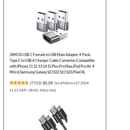
JXMOX USB C Female to USB Male Adapter 4-Pack,
Type C to USB A Charger Cable Converter,Compatible
with iPhone 11 12 13 14 15 Plus Pro Max,iPad Pro Air 4
Mini 6,Samsung Galaxy S23 S22 S21 S20,Pixel XL
(
7733
)
$5.39
(as of febrero 27, 2024
11:11 GMT -08:00 -
More info
)