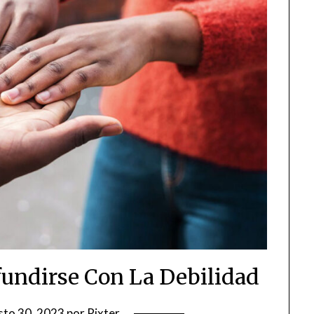
undirse Con La Debilidad
sto 30, 2023
por
Rixter