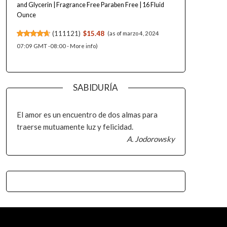
and Glycerin | Fragrance Free Paraben Free | 16 Fluid
Ounce
(
111121
)
$15.48
(as of marzo 4, 2024
07:09 GMT -08:00 -
More info
)
SABIDURÍA
El amor es un encuentro de dos almas para
traerse mutuamente luz y felicidad.
A. Jodorowsky