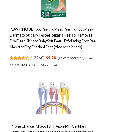
PLANTIFIQUE Foot Peeling Mask Peeling Foot Mask
Dermatologically Tested Repairs Heels & Removes
Dry Dead Skin for Baby Soft Feet - Exfoliating Foot Peel
Mask for Dry Cracked Feet (Aloe Vera 2 pack)
(
42260
)
$9.98
(as of febrero 27, 2024
11:10 GMT -08:00 -
More info
)
iPhone Charger 3Pack 10FT Apple MFi Certified