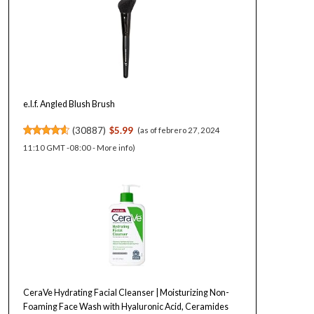
e.l.f. Angled Blush Brush
(
30887
)
$5.99
(as of febrero 27, 2024
11:10 GMT -08:00 -
More info
)
CeraVe Hydrating Facial Cleanser | Moisturizing Non-
Foaming Face Wash with Hyaluronic Acid, Ceramides