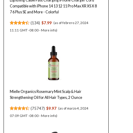
Lightning Cable Fast Charging iPhone Charger Cord
Compatible with iPhone 14 13 12 11 Pro Max XR XS X 8
7 6 Plus SE and More - Colorful
(
134
)
$7.99
(as of febrero 27, 2024
11:11 GMT -08:00 -
More info
)
Mielle Organics Rosemary Mint Scalp & Hair
Strengthening Oil for All Hair Types, 2 Ounce
(
75747
)
$9.97
(as of marzo 4, 2024
07:09 GMT -08:00 -
More info
)