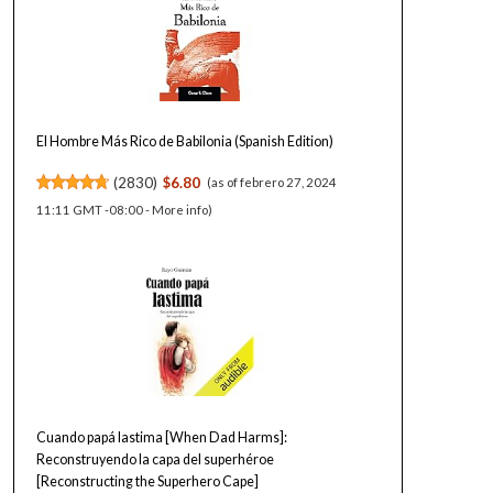
El Hombre Más Rico de Babilonia (Spanish Edition)
(
2830
)
$6.80
(as of febrero 27, 2024
11:11 GMT -08:00 -
More info
)
Cuando papá lastima [When Dad Harms]:
Reconstruyendo la capa del superhéroe
[Reconstructing the Superhero Cape]