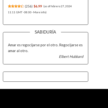
(
256
)
$6.99
(as of febrero 27, 2024
11:11 GMT -08:00 -
More info
)
SABIDURÍA
Amar es regocijarse por el otro. Regocijarse es
amar al otro.
Elbert Hubbard