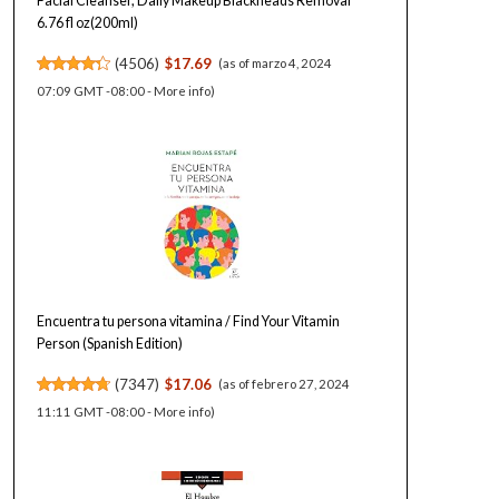
Facial Cleanser, Daily Makeup Blackheads Removal
6.76 fl oz(200ml)
(
4506
)
$17.69
(as of marzo 4, 2024
07:09 GMT -08:00 -
More info
)
Encuentra tu persona vitamina / Find Your Vitamin
Person (Spanish Edition)
(
7347
)
$17.06
(as of febrero 27, 2024
11:11 GMT -08:00 -
More info
)