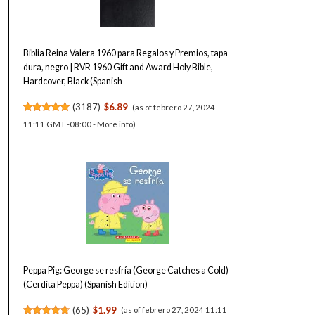
Biblia Reina Valera 1960 para Regalos y Premios, tapa
dura, negro | RVR 1960 Gift and Award Holy Bible,
Hardcover, Black (Spanish
(
3187
)
$6.89
(as of febrero 27, 2024
11:11 GMT -08:00 -
More info
)
Peppa Pig: George se resfría (George Catches a Cold)
(Cerdita Peppa) (Spanish Edition)
(
65
)
$1.99
(as of febrero 27, 2024 11:11