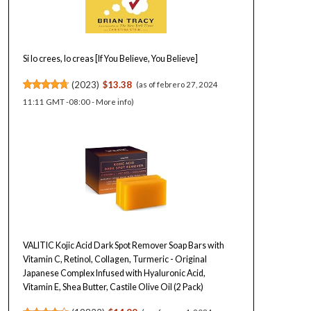
Si lo crees, lo creas [If You Believe, You Believe]
(
2023
)
$13.38
(as of febrero 27, 2024
11:11 GMT -08:00 -
More info
)
VALITIC Kojic Acid Dark Spot Remover Soap Bars with
Vitamin C, Retinol, Collagen, Turmeric - Original
Japanese Complex Infused with Hyaluronic Acid,
Vitamin E, Shea Butter, Castile Olive Oil (2 Pack)