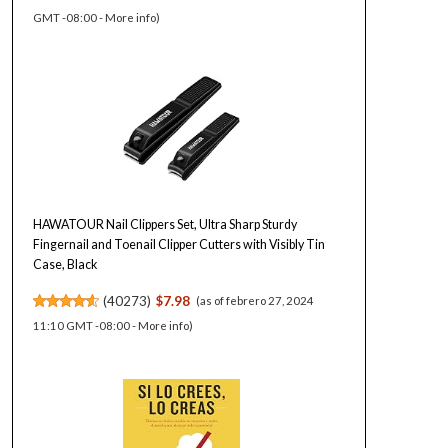
GMT -08:00 -
More info
)
HAWATOUR Nail Clippers Set, Ultra Sharp Sturdy
Fingernail and Toenail Clipper Cutters with Visibly Tin
Case, Black
(
40273
)
$7.98
(as of febrero 27, 2024
11:10 GMT -08:00 -
More info
)