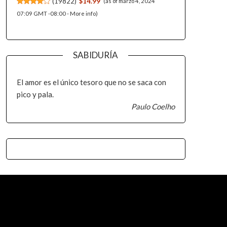
(
19822
)
$14.99
(as of marzo 4, 2024
07:09 GMT -08:00 -
More info
)
SABIDURÍA
El amor es el único tesoro que no se saca con
pico y pala.
Paulo Coelho