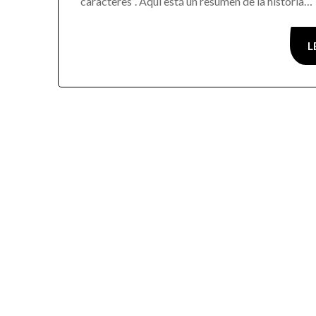
caracteres”. Aquí está un resumen de la historia…
L