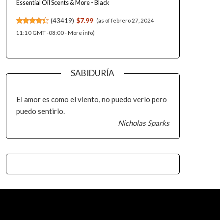
Essential Oil Scents & More - Black
(
43419
)
$7.99
(as of febrero 27, 2024
11:10 GMT -08:00 -
More info
)
SABIDURÍA
El amor es como el viento, no puedo verlo pero
puedo sentirlo.
Nicholas Sparks