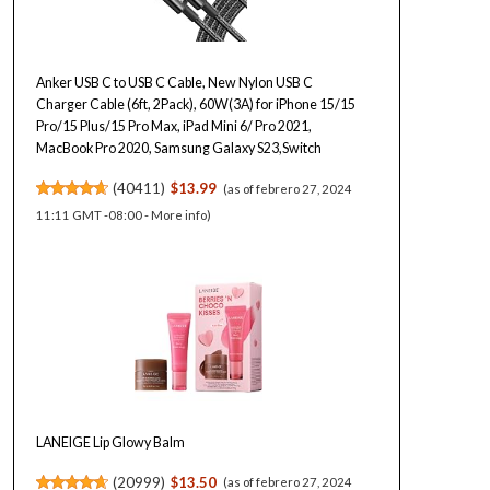
Anker USB C to USB C Cable, New Nylon USB C
Charger Cable (6ft, 2Pack), 60W(3A) for iPhone 15/15
Pro/15 Plus/15 Pro Max, iPad Mini 6/ Pro 2021,
MacBook Pro 2020, Samsung Galaxy S23,Switch
(
40411
)
$13.99
(as of febrero 27, 2024
11:11 GMT -08:00 -
More info
)
LANEIGE Lip Glowy Balm
(
20999
)
$13.50
(as of febrero 27, 2024