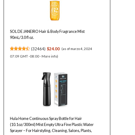
SOL DE JANEIRO Hair & Body Fragrance Mist
90mL/3.0 fl oz.
(
32464
)
$24.00
(as of marzo 4, 2024
07:09 GMT -08:00 -
More info
)
Hula Home Continuous Spray Bottle for Hair
(10.1oz/300ml) Mist Empty Ultra Fine Plastic Water
Sprayer – For Hairstyling, Cleaning, Salons, Plants,