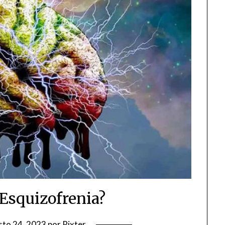
 Esquizofrenia?
sto 24, 2023
por
Rixter