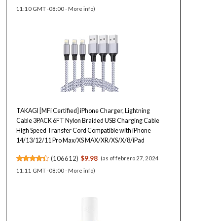
11:10 GMT -08:00 -
More info
)
TAKAGI [MFi Certified] iPhone Charger, Lightning
Cable 3PACK 6FT Nylon Braided USB Charging Cable
High Speed Transfer Cord Compatible with iPhone
14/13/12/11 Pro Max/XS MAX/XR/XS/X/8/iPad
(
106612
)
$9.98
(as of febrero 27, 2024
11:11 GMT -08:00 -
More info
)