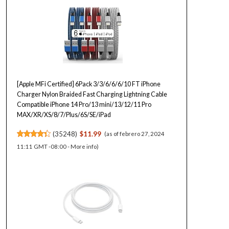
[Apple MFi Certified] 6Pack 3/3/6/6/6/10 FT iPhone
Charger Nylon Braided Fast Charging Lightning Cable
Compatible iPhone 14 Pro/13 mini/13/12/11 Pro
MAX/XR/XS/8/7/Plus/6S/SE/iPad
(
35248
)
$11.99
(as of febrero 27, 2024
11:11 GMT -08:00 -
More info
)