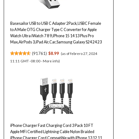
Basesailor USB to USB C Adapter 2Pack,USBC Female
to A Male OTG Charger Type C Converter for Apple
Watch Ultra iWatch 7 8 9,iPhone 15 14 13 Plus Pro
Max,AirPods 3,iPad Air,Car,Samsung Galaxy S24 24 23
(
91761
)
$8.99
(as of febrero 27, 2024
11:11 GMT -08:00 -
More info
)
iPhone Charger Fast Charging Cord 3 Pack 10 FT
Apple MFi Certified Lightning Cable Nylon Braided
iPhone Charger Cord Compatible with iPhone 13 12 11