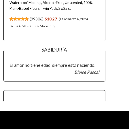
Waterproof Makeup, Alcohol-Free, Unscented, 100%
Plant-Based Fibers, Twin Pack, 2 x 25 ct
(
99306
)
$10.27
(as of marzo 4, 2024
07:09 GMT -08:00 -
More info
)
SABIDURÍA
El amor no tiene edad, siempre está naciendo.
Blaise Pascal