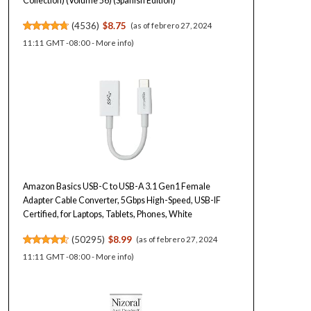
Collection) (Volume 56) (Spanish Edition)
(
4536
)
$8.75
(as of febrero 27, 2024
11:11 GMT -08:00 -
More info
)
Amazon Basics USB-C to USB-A 3.1 Gen1 Female
Adapter Cable Converter, 5Gbps High-Speed, USB-IF
Certified, for Laptops, Tablets, Phones, White
(
50295
)
$8.99
(as of febrero 27, 2024
11:11 GMT -08:00 -
More info
)