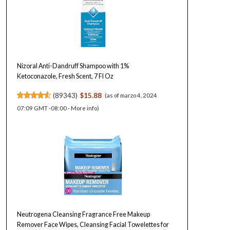
Nizoral Anti-Dandruff Shampoo with 1%
Ketoconazole, Fresh Scent, 7 Fl Oz
(
89343
)
$15.88
(as of marzo 4, 2024
07:09 GMT -08:00 -
More info
)
Neutrogena Cleansing Fragrance Free Makeup
Remover Face Wipes, Cleansing Facial Towelettes for